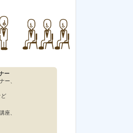
ナー
ナー、
など
講座、