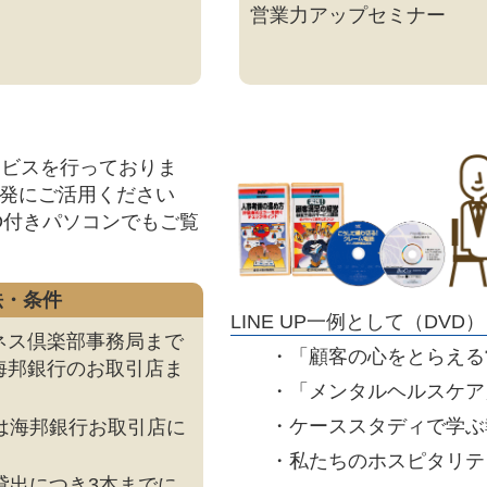
営業力アップセミナー
ービスを行っておりま
発にご活用ください
D付きパソコンでもご覧
法・条件
LINE UP一例として（DVD）
ネス倶楽部事務局まで
・「顧客の心をとらえる
海邦銀行のお取引店ま
・「メンタルヘルスケア
・ケーススタディで学ぶ
却は海邦銀行お取引店に
・私たちのホスピタリテ
の貸出につき3本までに