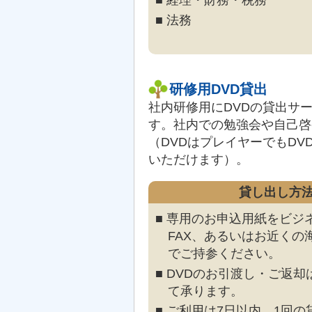
■ 経理・財務・税務
■ 法務
研修用DVD貸出
社内研修用にDVDの貸出サ
す。社内での勉強会や自己啓
（DVDはプレイヤーでもDV
いただけます）。
貸し出し方
■ 専用のお申込用紙をビジ
FAX、あるいはお近くの
でご持参ください。
■ DVDのお引渡し・ご返
て承ります。
■ ご利用は7日以内、1回