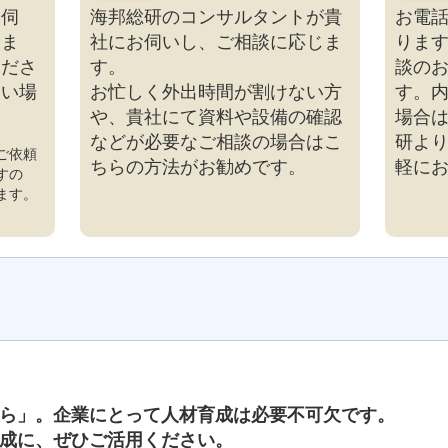
を伺
海邦総研のコンサルタントが貴
お電
じま
社にお伺いし、ご相談に応じま
りま
くださ
す。
談の
しい場
お忙しく外出時間が割けない方
す。
や、貴社にて資料や設備の確認
場合
などが必要なご相談の場合はこ
研よ
ご依頼
ちらの方法がお勧めです。
軽に
すの
ます。
ら」。企業にとって人材育成は必要不可欠です。
育成に、ぜひご活用ください。